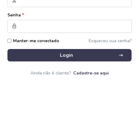
person
Senha
*
lock
Manter-me conectado
Esqueceu sua senha?
arrow_right_alt
Login
Ainda não é cliente?
Cadastre-se aqui